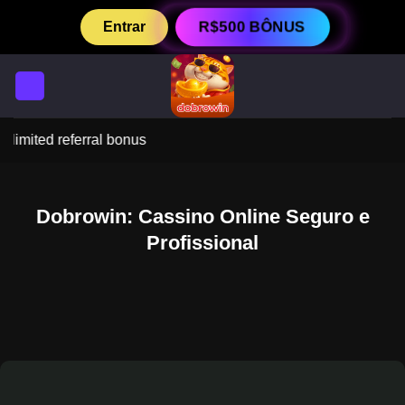
Skip
Entrar
R$500 BÔNUS
to
content
ted referral bonus
Dobrowin: Cassino Online Seguro e
Profissional