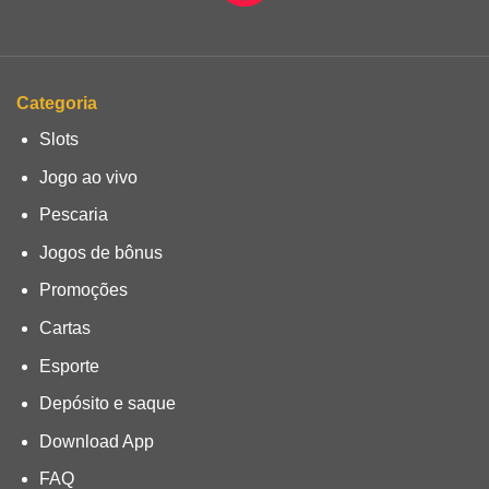
Categoria
Slots
Jogo ao vivo
Pescaria
Jogos de bônus
Promoções
Cartas
Esporte
Depósito e saque
Download App
FAQ