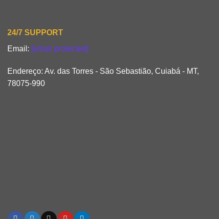
24/7 SUPPORT
Email:
[email protected]
Endereço: Av. das Torres - São Sebastião, Cuiabá - MT,
78075-990