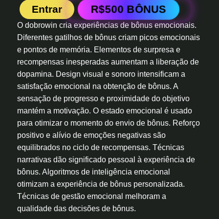
Entrar
R$500 BÔNUS
O dobrowin cria experiências de bônus emocionais.
Diferentes gatilhos de bônus criam picos emocionais
e pontos de memória. Elementos de surpresa e
recompensas inesperadas aumentam a liberação de
dopamina. Design visual e sonoro intensificam a
satisfação emocional na obtenção de bônus. A
sensação de progresso e proximidade do objetivo
mantém a motivação. O estado emocional é usado
para otimizar o momento do envio de bônus. Reforço
positivo e alívio de emoções negativas são
equilibrados no ciclo de recompensas. Técnicas
narrativas dão significado pessoal à experiência de
bônus. Algoritmos de inteligência emocional
otimizam a experiência de bônus personalizada.
Técnicas de gestão emocional melhoram a
qualidade das decisões de bônus.