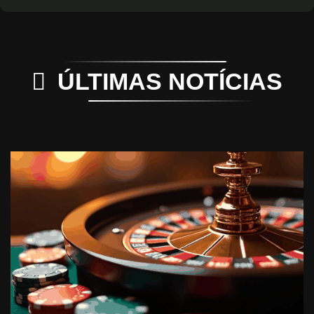
ÚLTIMAS NOTÍCIAS