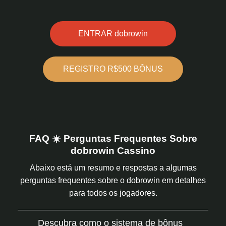
ENTRAR dobrowin
REGISTRO R$500 BÔNUS
FAQ ☀️ Perguntas Frequentes Sobre
dobrowin Cassino
Abaixo está um resumo e respostas a algumas
perguntas frequentes sobre o dobrowin em detalhes
para todos os jogadores.
Descubra como o sistema de bônus