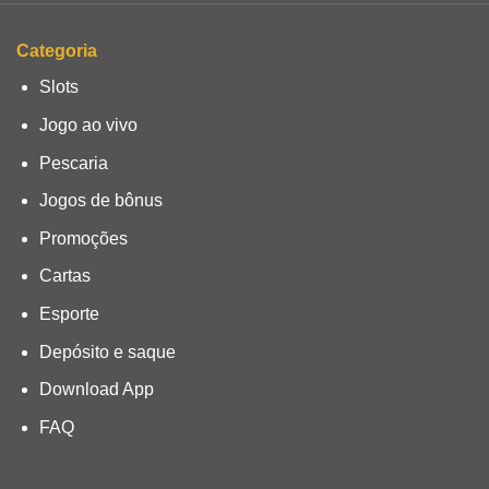
Categoria
Slots
Jogo ao vivo
Pescaria
Jogos de bônus
Promoções
Cartas
Esporte
Depósito e saque
Download App
FAQ