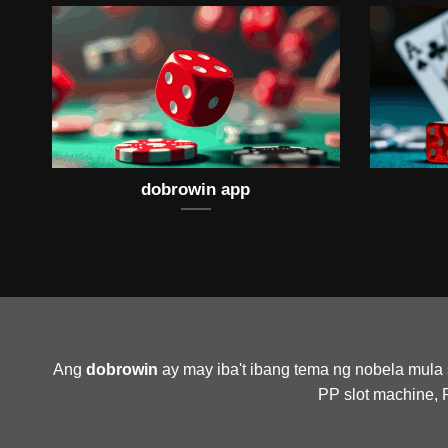
dobrowin app
Ang
dobrowin
ay may iba't ibang tema ng nobela mula 
PP slot machine, 