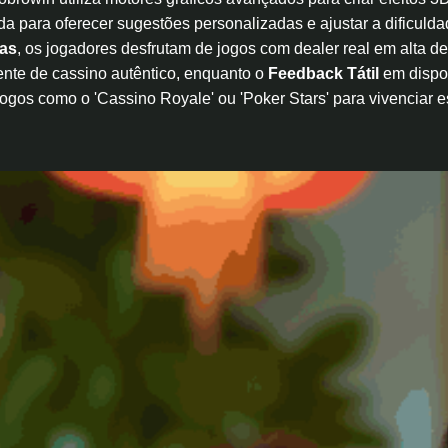
 para oferecer sugestões personalizadas e ajustar a dificuldad
ras
, os jogadores desfrutam de jogos com dealer real em alta d
nte de cassino autêntico, enquanto o
Feedback Tátil
em dispos
ogos como o 'Cassino Royale' ou 'Poker Stars' para vivenciar 