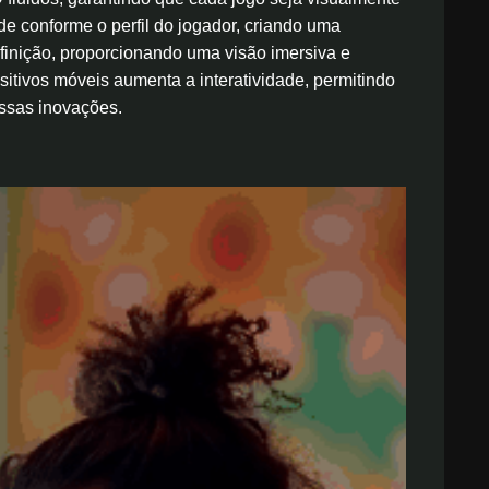
e conforme o perfil do jogador, criando uma
efinição, proporcionando uma visão imersiva e
itivos móveis aumenta a interatividade, permitindo
essas inovações.