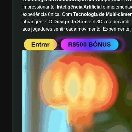
impressionante.
Inteligência Artificial
é implementada
experiência única. Com
Tecnologia de Multi-câme
abrangente. O
Design de Som
em 3D cria um ambie
aos jogadores sentir cada movimento. Experimente j
R$500 BÔNUS
Entrar