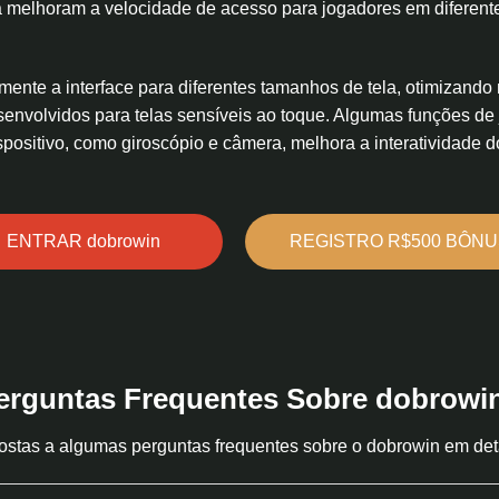
 melhoram a velocidade de acesso para jogadores em diferentes
nte a interface para diferentes tamanhos de tela, otimizando 
senvolvidos para telas sensíveis ao toque. Algumas funções de
dispositivo, como giroscópio e câmera, melhora a interatividade d
ENTRAR dobrowin
REGISTRO R$500 BÔN
erguntas Frequentes Sobre dobrowi
stas a algumas perguntas frequentes sobre o dobrowin em det