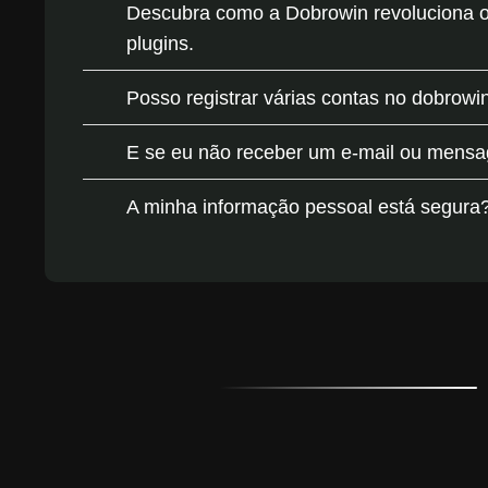
Descubra como a Dobrowin revoluciona o
plugins.
Posso registrar várias contas no dobrowi
E se eu não receber um e-mail ou mensag
A minha informação pessoal está segura