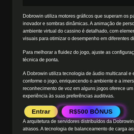
Dobrowin utiliza motores gráficos que superam os pa
inovador e sombras dinâmicas. A animação de person
ambiente virtual do cassino é detalhado, com element
visuais para otimizar o desempenho em diferentes di
Para melhorar a fluidez do jogo, ajuste as configur
técnica de ponta.
A Dobrowin utiliza tecnologia de áudio multicanal e
conforme o jogo, enriquecendo o ambiente e a imers
reconhecimento de voz em alguns jogos oferece um c
experiência às suas preferências auditivas.
R$500 BÔNUS
Entrar
A arquitetura de servidores distribuídos da Dobrow
atrasos. A tecnologia de balanceamento de carga as