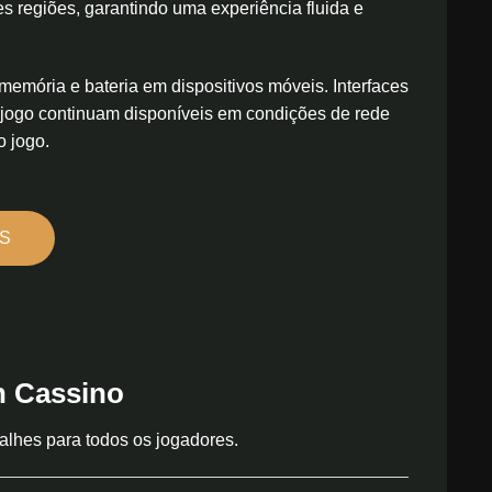
 regiões, garantindo uma experiência fluida e
memória e bateria em dispositivos móveis. Interfaces
 jogo continuam disponíveis em condições de rede
o jogo.
US
n Cassino
alhes para todos os jogadores.