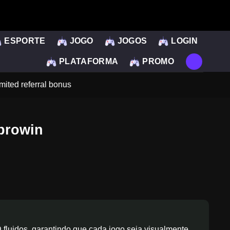
ESPORTE
JOGO
JOGOS
LOGIN
PLATAFORMA
PROMO
bonus
browin
D fluidos, garantindo que cada jogo seja visualmente