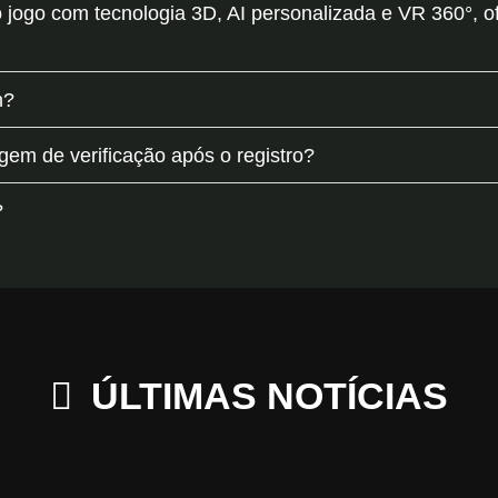
 jogo com tecnologia 3D, AI personalizada e VR 360°,
n?
em de verificação após o registro?
?
ÚLTIMAS NOTÍCIAS